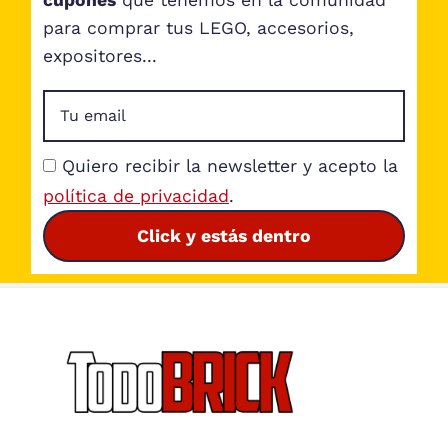
cupones
que tenemos en la comunidad
para comprar tus LEGO, accesorios,
expositores...
Quiero recibir la newsletter y acepto la
política de privacidad
.
Click y estás dentro
Footer