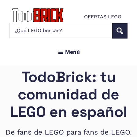
Saltar
Saltar
al
al
OFERTAS LEGO
contenido
pie
Todo
¿Qué
Noticias
principal
de
Brick
LEGO
LEGO
página
buscas?
y
Menú
ofertas
LEGO
Star
TodoBrick: tu
Wars
para
comunidad de
amantes
AFOL
LEGO en español
De fans de LEGO para fans de LEGO.