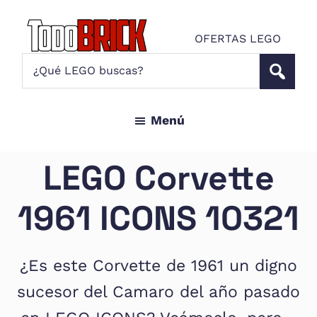
Saltar
Saltar
al
al
OFERTAS LEGO
contenido
pie
Todo
¿Qué
Noticias
principal
de
Brick
LEGO
LEGO
página
buscas?
y
Menú
ofertas
LEGO
Star
LEGO Corvette
Wars
para
1961 ICONS 10321
amantes
AFOL
¿Es este Corvette de 1961 un digno
sucesor del Camaro del año pasado