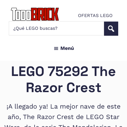
Saltar
Saltar
al
al
OFERTAS LEGO
contenido
pie
Todo
¿Qué
Noticias
principal
de
Brick
LEGO
LEGO
página
buscas?
y
Menú
ofertas
LEGO
Star
LEGO 75292 The
Wars
para
Razor Crest
amantes
AFOL
¡A llegado ya! La mejor nave de este
año, The Razor Crest de LEGO Star