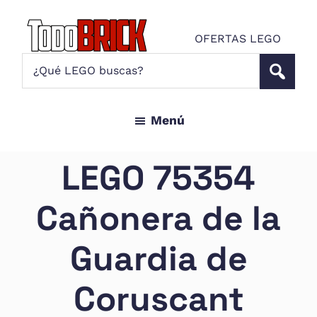
Saltar
Saltar
al
al
OFERTAS LEGO
contenido
pie
Todo
¿Qué
Noticias
principal
de
Brick
LEGO
LEGO
página
buscas?
y
Menú
ofertas
LEGO
Star
LEGO 75354
Wars
para
Cañonera de la
amantes
AFOL
Guardia de
Coruscant