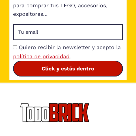
para comprar tus LEGO, accesorios,
expositores...
Quiero recibir la newsletter y acepto la
política de privacidad
.
Click y estás dentro
Footer