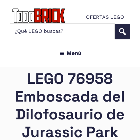
Saltar
Saltar
al
al
OFERTAS LEGO
contenido
pie
Todo
¿Qué
Noticias
principal
de
Brick
LEGO
LEGO
página
buscas?
y
Menú
ofertas
LEGO
Star
LEGO 76958
Wars
para
Emboscada del
amantes
AFOL
Dilofosaurio de
Jurassic Park