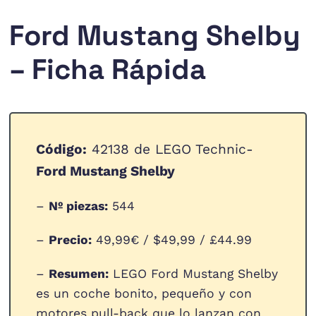
Ford Mustang Shelby
– Ficha Rápida
Código:
42138 de LEGO Technic-
Ford Mustang Shelby
–
Nº piezas:
544
–
Precio:
49,99€ / $49,99 / £44.99
–
Resumen:
LEGO Ford Mustang Shelby
es un coche bonito, pequeño y con
motores pull-back que lo lanzan con