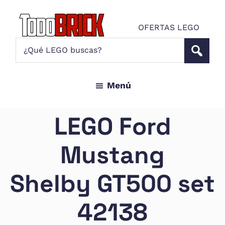
Saltar
Saltar
al
al
OFERTAS LEGO
contenido
pie
Todo
¿Qué
Noticias
principal
de
Brick
LEGO
LEGO
página
buscas?
y
Menú
ofertas
LEGO
Star
LEGO Ford
Wars
para
Mustang
amantes
AFOL
Shelby GT500 set
42138