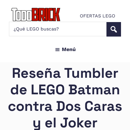
Saltar
Saltar
al
al
OFERTAS LEGO
contenido
pie
Todo
¿Qué
Noticias
principal
de
Brick
LEGO
LEGO
página
buscas?
y
Menú
ofertas
LEGO
Star
Reseña Tumbler
Wars
para
de LEGO Batman
amantes
AFOL
contra Dos Caras
y el Joker