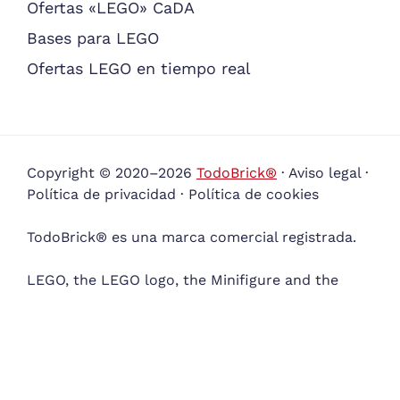
Ofertas «LEGO» CaDA
Bases para LEGO
Ofertas LEGO en tiempo real
Copyright © 2020–2026
TodoBrick®
·
Aviso legal
·
Política de privacidad
·
Política de cookies
TodoBrick® es una marca comercial registrada.
LEGO, the LEGO logo, the Minifigure and the
brick and knob configurations are trademarks
and/or copyrights of the LEGO Group of
companies which does not sponsor, authorize or
endorse this site. TodoBrick, the TodoBrick logo
and all content not covered by The LEGO