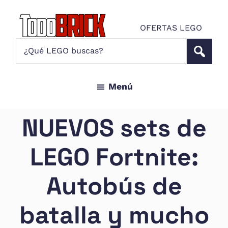
Saltar
Saltar
al
al
OFERTAS LEGO
contenido
pie
Todo
¿Qué
Noticias
principal
de
Brick
LEGO
LEGO
página
buscas?
y
Menú
ofertas
LEGO
Star
NUEVOS sets de
Wars
para
LEGO Fortnite:
amantes
AFOL
Autobús de
batalla y mucho