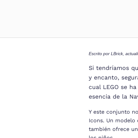
Escrito por
LBrick
, actua
Si tendríamos q
y encanto, segur
cual LEGO se ha 
esencia de la Na
Y este conjunto n
Icons. Un modelo q
también ofrece un
los niños.