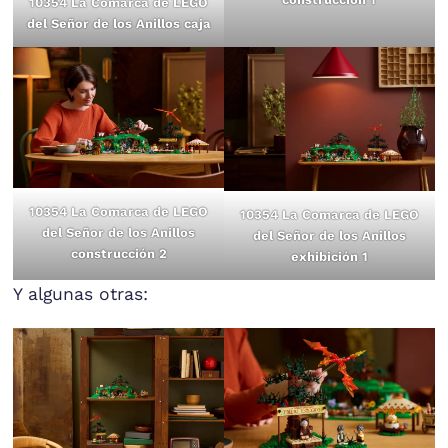
10354 La Comarca de LEGO
del Señor de los Anillos caja
10354 La Comarca de LEGO
10354 La Comarca de LEGO
del Señor de los Anillos
del Señor de los Anillos
construcción 2
exhibición 1
Y algunas otras: