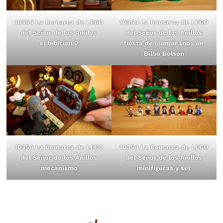
10354 La Comarca de LEGO
10354 La Comarca de LEGO
del Señor de los Anillos
del Señor de los Anillos
exhibición 2
fiesta de cumpleaños de
Bilbo Bolsón
10354 La Comarca de LEGO
10354 La Comarca de LEGO
del Señor de los Anillos
del Señor de los Anillos
mecanismo
minifiguras y set