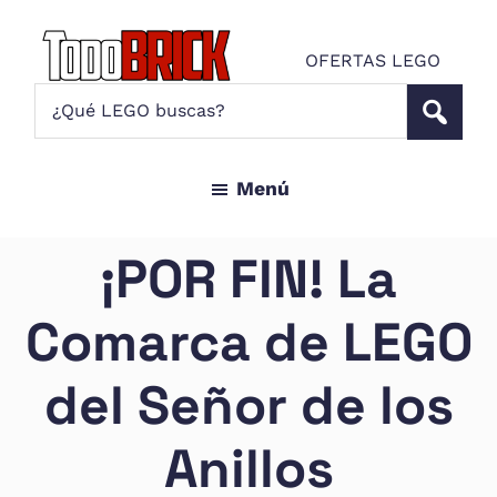
Saltar
Saltar
al
al
OFERTAS LEGO
contenido
pie
Todo
¿Qué
Noticias
principal
de
Brick
LEGO
LEGO
página
buscas?
y
Menú
ofertas
LEGO
Star
¡POR FIN! La
Wars
para
Comarca de LEGO
amantes
AFOL
del Señor de los
Anillos