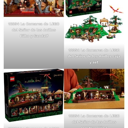
10354 La Comarca de LEGO
del Señor de los Anillos
Bilbo y Gandalf
10354 La Comarca de LEGO
del Señor de los Anillos caja
y set
10354 La Comarca de LEGO
del Señor de los Anillos
construcción 1