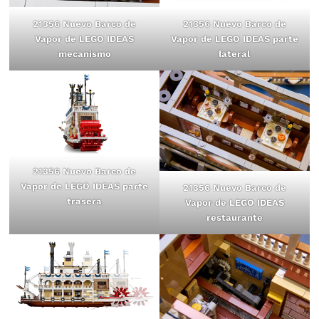
21356 Nuevo Barco de
21356 Nuevo Barco de
Vapor de LEGO IDEAS
Vapor de LEGO IDEAS parte
mecanismo
lateral
21356 Nuevo Barco de
Vapor de LEGO IDEAS parte
21356 Nuevo Barco de
trasera
Vapor de LEGO IDEAS
restaurante