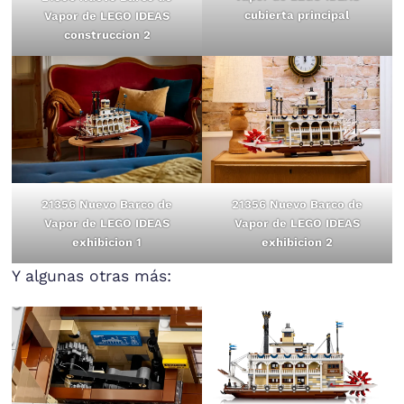
cubierta principal
Vapor de LEGO IDEAS
construccion 2
21356 Nuevo Barco de
21356 Nuevo Barco de
Vapor de LEGO IDEAS
Vapor de LEGO IDEAS
exhibicion 1
exhibicion 2
Y algunas otras más: