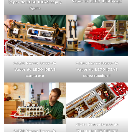
Vapor de LEGO IDEAS caja
Vapor de LEGO IDEAS caja y
figura
21356 Nuevo Barco de
21356 Nuevo Barco de
Vapor de LEGO IDEAS
Vapor de LEGO IDEAS
camarote
construccion 1
21356 Nuevo Barco de
Vapor de LEGO IDEAS
21356 Nuevo Barco de