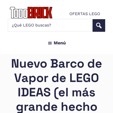
Saltar
Saltar
al
al
OFERTAS LEGO
contenido
pie
Todo
¿Qué
Noticias
principal
de
Brick
LEGO
LEGO
página
buscas?
y
Menú
ofertas
LEGO
Star
Nuevo Barco de
Wars
para
Vapor de LEGO
amantes
AFOL
IDEAS (el más
grande hecho