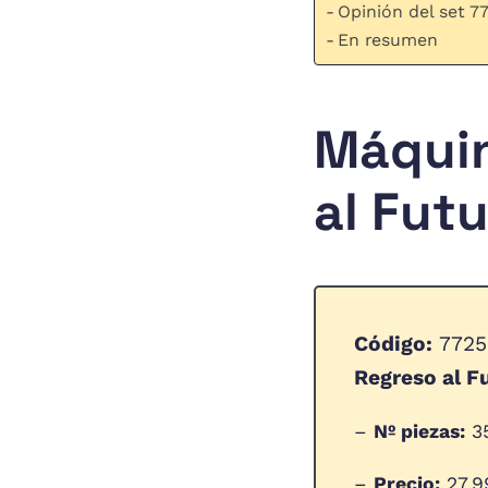
Opinión del set 7
En resumen
Máquin
al Fut
Código:
7725
Regreso al F
–
Nº piezas:
3
–
Precio:
27,9