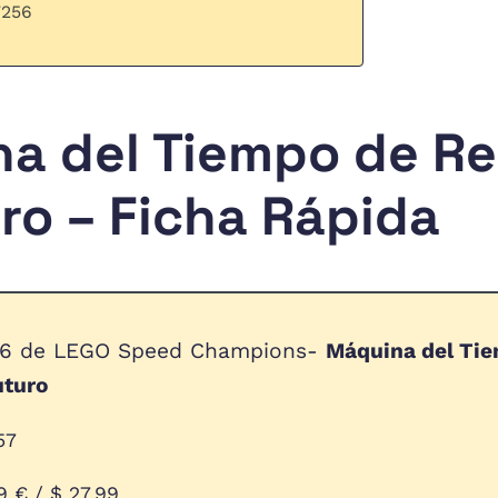
7256
a del Tiempo de R
uro – Ficha Rápida
6 de LEGO Speed Champions-
Máquina del Ti
uturo
57
9 € / $ 27,99