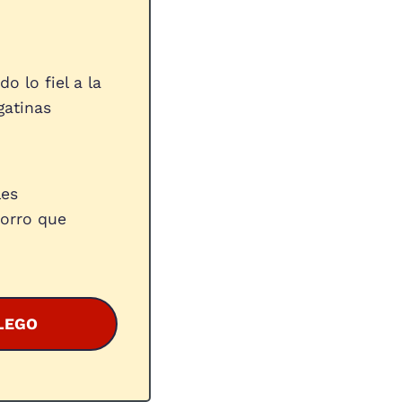
 lo fiel a la
gatinas
les
orro que
 LEGO