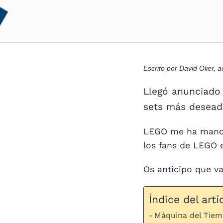
Escrito por
David Olier
, a
Llegó anunciado 
sets más desead
LEGO me ha manda
los fans de LEGO e
Os anticipo que v
Índice del artí
Máquina del Tiem