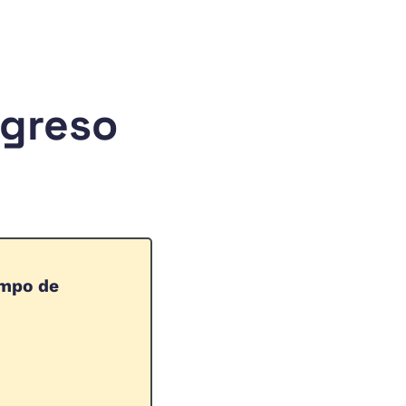
egreso
empo de