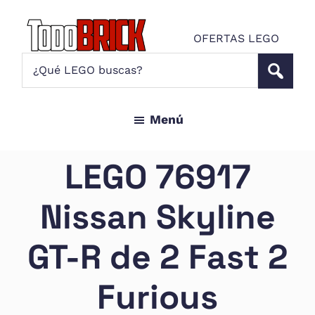
Saltar
Saltar
al
al
OFERTAS LEGO
contenido
pie
Todo
¿Qué
Noticias
principal
de
Brick
LEGO
LEGO
página
buscas?
y
Menú
ofertas
LEGO
Star
LEGO 76917
Wars
para
Nissan Skyline
amantes
AFOL
GT-R de 2 Fast 2
Furious