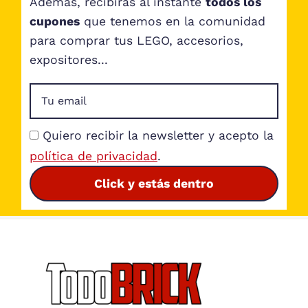
Además, recibirás al instante
todos los
cupones
que tenemos en la comunidad
para comprar tus LEGO, accesorios,
expositores...
Quiero recibir la newsletter y acepto la
política de privacidad
.
Click y estás dentro
Footer