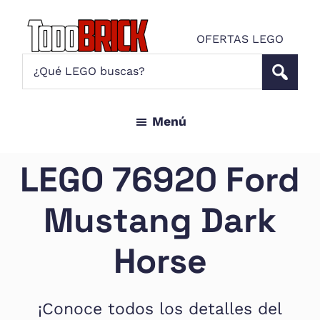
Saltar
Saltar
al
al
OFERTAS LEGO
contenido
pie
Todo
¿Qué
Noticias
principal
de
Brick
LEGO
LEGO
página
buscas?
y
Menú
ofertas
LEGO
Star
LEGO 76920 Ford
Wars
para
Mustang Dark
amantes
AFOL
Horse
¡Conoce todos los detalles del