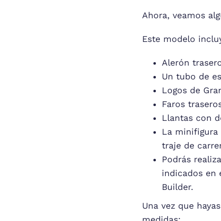
Ahora, veamos algu
Este modelo incluy
Alerón trasero
Un tubo de es
Logos de Gra
Faros trasero
Llantas con d
La minifigura
traje de carr
Podrás realiz
indicados en 
Builder.
Una vez que hayas
medidas: