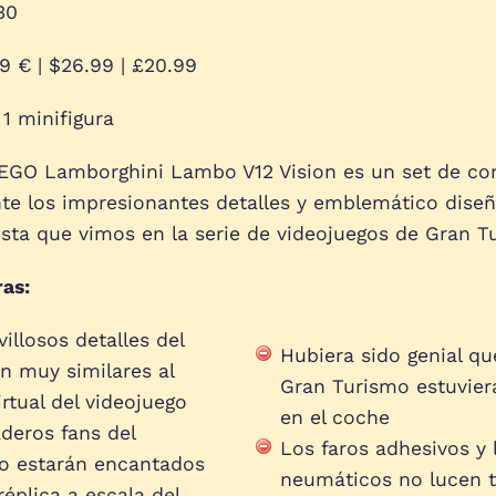
30
9 € | $26.99 | £20.99
1 minifigura
GO Lamborghini Lambo V12 Vision es un set de co
nte los impresionantes detalles y emblemático dise
rista que vimos en la serie de videojuegos de Gran 
ras:
illosos detalles del
Hubiera sido genial qu
n muy similares al
Gran Turismo estuvier
rtual del videojuego
en el coche
deros fans del
Los faros adhesivos y 
go estarán encantados
neumáticos no lucen t
réplica a escala del