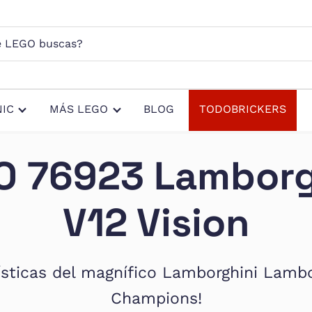
s?
IC
MÁS LEGO
BLOG
TODOBRICKERS
O 76923 Lamborg
V12 Vision
ísticas del magnífico Lamborghini Lam
Champions!