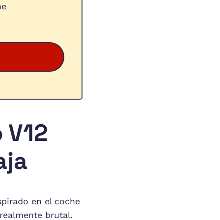
he
 V12
aja
spirado en el coche
realmente brutal.