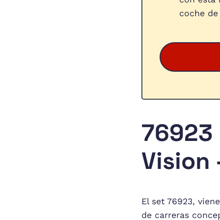
coche de 
76923 
Vision
El set 76923, vien
de carreras conce