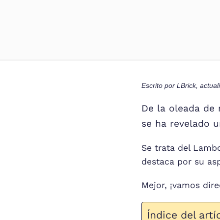
Escrito por
LBrick
, actua
De la oleada de
se ha revelado u
Se trata del Lamb
destaca por su asp
Mejor, ¡vamos dir
Índice del artí