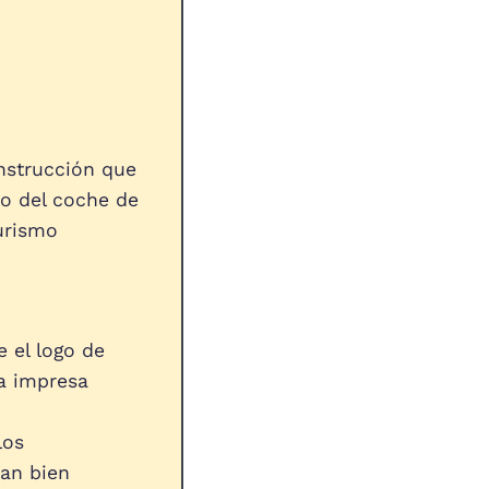
nstrucción que
ño del coche de
Turismo
e el logo de
a impresa
los
an bien