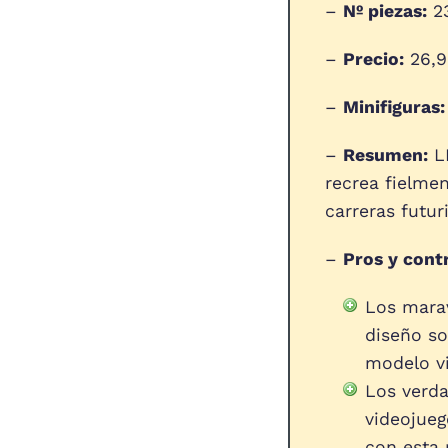
–
Nº piezas:
2
–
Precio:
26,9
–
Minifiguras:
–
Resumen:
LE
recrea fielme
carreras futu
–
Pros y cont
Los marav
diseño so
modelo vi
Los verda
videojue
con esta 