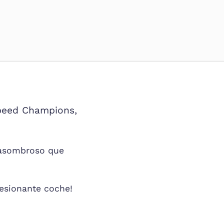
Speed Champions,
 asombroso que
resionante coche!