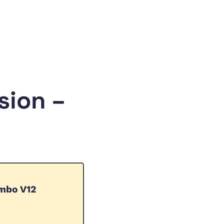
sion –
mbo V12