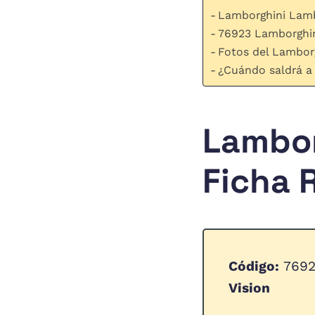
Lamborghini Lamb
76923 Lamborghin
Fotos del Lambor
¿Cuándo saldrá a
Lambor
Ficha 
Código:
7692
Vision