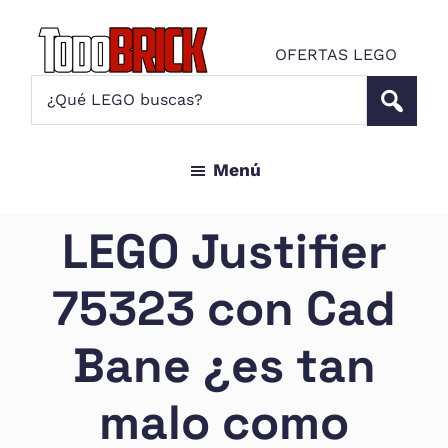
Saltar
Saltar
al
al
OFERTAS LEGO
contenido
pie
Todo
¿Qué
Noticias
principal
de
Brick
LEGO
LEGO
página
buscas?
y
Menú
ofertas
LEGO
Star
LEGO Justifier
Wars
para
75323 con Cad
amantes
AFOL
Bane ¿es tan
malo como