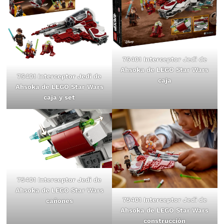
75401 Interceptor Jedi de
Ahsoka de LEGO Star Wars
75401 Interceptor Jedi de
caja
Ahsoka de LEGO Star Wars
caja y set
75401 Interceptor Jedi de
Ahsoka de LEGO Star Wars
75401 Interceptor Jedi de
cañones
Ahsoka de LEGO Star Wars
construcción