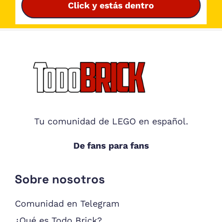
Click y estás dentro
Footer
Tu comunidad de LEGO en español.
De fans para fans
Sobre nosotros
Comunidad en Telegram
¿Qué es Todo Brick?