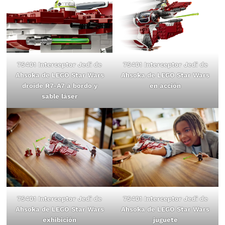
75401 Interceptor Jedi de
75401 Interceptor Jedi de
Ahsoka de LEGO Star Wars
Ahsoka de LEGO Star Wars
droide R7-A7 a bordo y
en acción
sable láser
75401 Interceptor Jedi de
75401 Interceptor Jedi de
Ahsoka de LEGO Star Wars
Ahsoka de LEGO Star Wars
exhibición
juguete