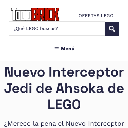
Saltar
Saltar
al
al
OFERTAS LEGO
contenido
pie
Todo
¿Qué
Noticias
principal
de
Brick
LEGO
LEGO
página
buscas?
y
Menú
ofertas
LEGO
Star
Nuevo Interceptor
Wars
para
Jedi de Ahsoka de
amantes
AFOL
LEGO
¿Merece la pena el Nuevo Interceptor