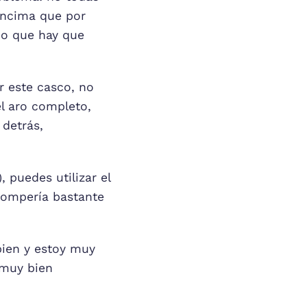
 encima que por
ino que hay que
r este casco, no
el aro completo,
 detrás,
, puedes utilizar el
rompería bastante
ien y estoy muy
 muy bien