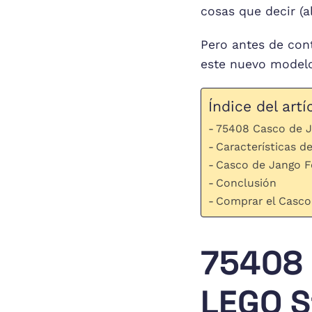
cosas que decir (
Pero antes de con
este nuevo modelo
Índice del artí
75408 Casco de J
Características de
Casco de Jango F
Conclusión
Comprar el Casco
75408 
LEGO S