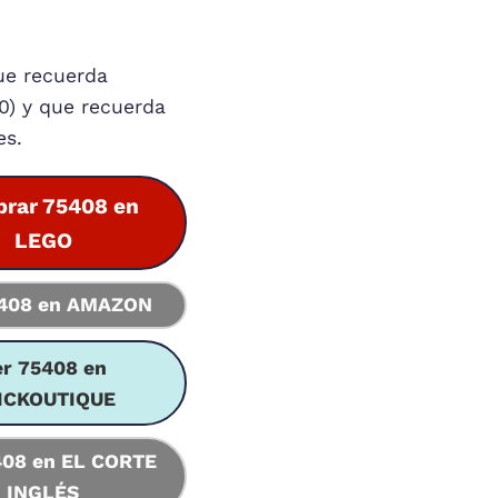
ue recuerda
0) y que recuerda
es.
rar 75408 en
LEGO
5408 en AMAZON
er 75408 en
ICKOUTIQUE
408 en EL CORTE
INGLÉS