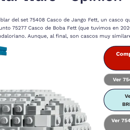
blar del set 75408 Casco de Jango Fett, un casco q
unto 75277 Casco de Boba Fett (que tuvimos en 202
daloriano. Aunque, al final, son cascos muy similar
Comp
Ver 7
V
BR
Ver 75