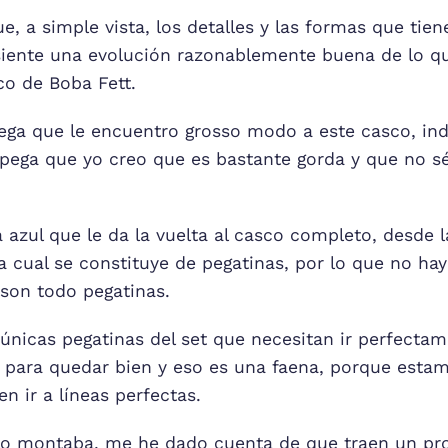
e, a simple vista, los detalles y las formas que tie
siente una evolución razonablemente buena de lo qu
co de Boba Fett.
ega que le encuentro grosso modo a este casco, i
 pega que yo creo que es bastante gorda y que no sé 
ea azul que le da la vuelta al casco completo, desde l
la cual se constituye de pegatinas, por lo que no ha
 son todo pegatinas.
únicas pegatinas del set que necesitan ir perfectam
s para quedar bien y eso es una faena, porque esta
n ir a líneas perfectas.
 lo montaba, me he dado cuenta de que traen un pr