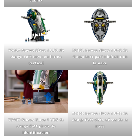
cabina
75409 Nuevo Slave 1 UCS de
75409 Nuevo Slave 1 UCS de
Jango Fett nave en forma
Jango Fett parte inferior de
vertical
la nave
75409 Nuevo Slave 1 UCS de
Jango Fett vista aérea de la
75409 Nuevo Slave 1 UCS de
nave
Jango Fett placa de
identificación