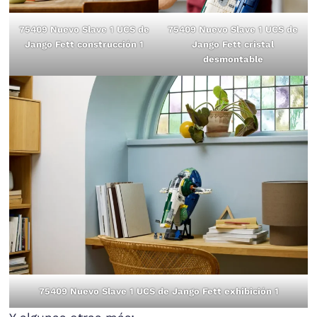
75409 Nuevo Slave 1 UCS de
75409 Nuevo Slave 1 UCS de
Jango Fett construcción 1
Jango Fett cristal
desmontable
75409 Nuevo Slave 1 UCS de Jango Fett exhibición 1