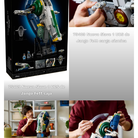
75409 Nuevo Slave 1 UCS de
Jango Fett carga sísmica
75409 Nuevo Slave 1 UCS de
Jango Fett caja