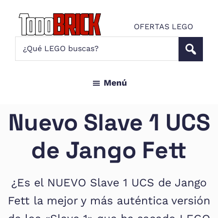
Saltar
Saltar
al
al
OFERTAS LEGO
contenido
pie
Todo
¿Qué
Noticias
principal
de
Brick
LEGO
LEGO
página
buscas?
y
Menú
ofertas
LEGO
Star
Nuevo Slave 1 UCS
Wars
para
de Jango Fett
amantes
AFOL
¿Es el NUEVO Slave 1 UCS de Jango
Fett la mejor y más auténtica versión