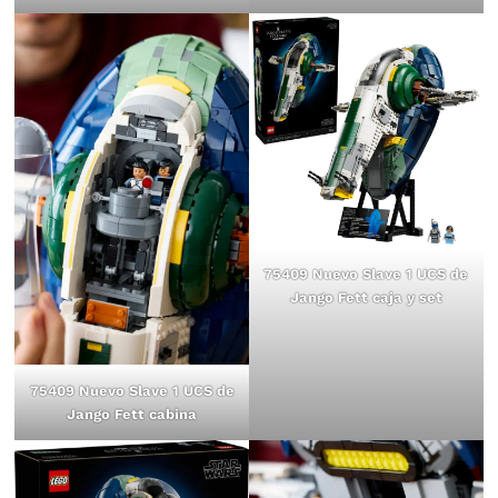
75409 Nuevo Slave 1 UCS de
Jango Fett caja y set
75409 Nuevo Slave 1 UCS de
Jango Fett cabina