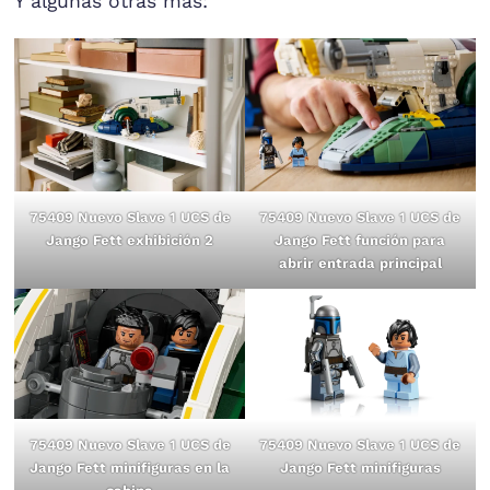
Y algunas otras más:
75409 Nuevo Slave 1 UCS de
75409 Nuevo Slave 1 UCS de
Jango Fett exhibición 2
Jango Fett función para
abrir entrada principal
75409 Nuevo Slave 1 UCS de
75409 Nuevo Slave 1 UCS de
Jango Fett minifiguras en la
Jango Fett minifiguras