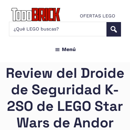
Saltar
Saltar
al
al
OFERTAS LEGO
contenido
pie
Todo
¿Qué
Noticias
principal
de
Brick
LEGO
LEGO
página
buscas?
y
Menú
ofertas
LEGO
Star
Review del Droide
Wars
para
de Seguridad K-
amantes
AFOL
2SO de LEGO Star
Wars de Andor