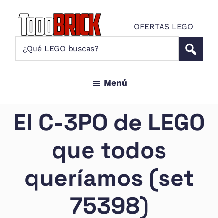
Saltar
Saltar
al
al
OFERTAS LEGO
contenido
pie
Todo
¿Qué
Noticias
principal
de
Brick
LEGO
LEGO
página
buscas?
y
Menú
ofertas
LEGO
Star
El C-3PO de LEGO
Wars
para
que todos
amantes
AFOL
queríamos (set
75398)