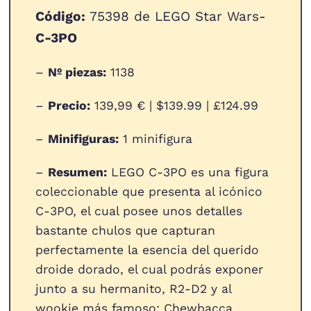
Código:
75398 de LEGO Star Wars-
C-3PO
–
Nº piezas:
1138
–
Precio:
139,99 € | $139.99 | £124.99
–
Minifiguras:
1 minifigura
–
Resumen:
LEGO C-3PO es una figura
coleccionable que presenta al icónico
C-3PO, el cual posee unos detalles
bastante chulos que capturan
perfectamente la esencia del querido
droide dorado, el cual podrás exponer
junto a su hermanito, R2-D2 y al
wookie más famoso: Chewbacca