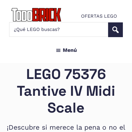
Saltar
Saltar
al
al
OFERTAS LEGO
contenido
pie
Todo
¿Qué
Noticias
principal
de
Brick
LEGO
LEGO
página
buscas?
y
Menú
ofertas
LEGO
Star
LEGO 75376
Wars
para
Tantive IV Midi
amantes
AFOL
Scale
¡Descubre si merece la pena o no el