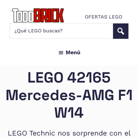
Saltar
Saltar
al
al
OFERTAS LEGO
contenido
pie
Todo
¿Qué
Noticias
principal
de
Brick
LEGO
LEGO
página
buscas?
y
Menú
ofertas
LEGO
Star
LEGO 42165
Wars
para
Mercedes-AMG F1
amantes
AFOL
W14
LEGO Technic nos sorprende con el