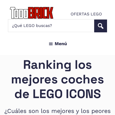
Saltar
Saltar
al
al
OFERTAS LEGO
contenido
pie
Todo
¿Qué
Noticias
principal
de
Brick
LEGO
LEGO
página
buscas?
y
Menú
ofertas
LEGO
Star
Ranking los
Wars
para
mejores coches
amantes
AFOL
de LEGO ICONS
¿Cuáles son los mejores y los peores