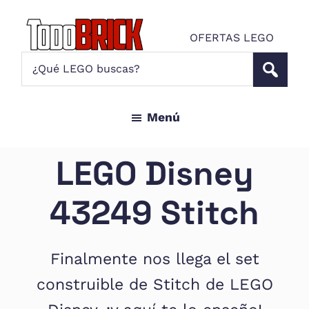
Saltar
Saltar
al
al
OFERTAS LEGO
contenido
pie
Todo
¿Qué
Noticias
principal
de
Brick
LEGO
LEGO
página
buscas?
y
Menú
ofertas
LEGO
Star
LEGO Disney
Wars
para
43249 Stitch
amantes
AFOL
Finalmente nos llega el set
construible de Stitch de LEGO