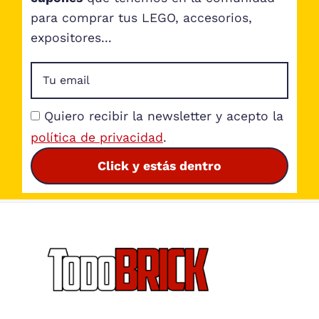
para comprar tus LEGO, accesorios,
expositores...
Quiero recibir la newsletter y acepto la
política de privacidad
.
Click y estás dentro
Footer