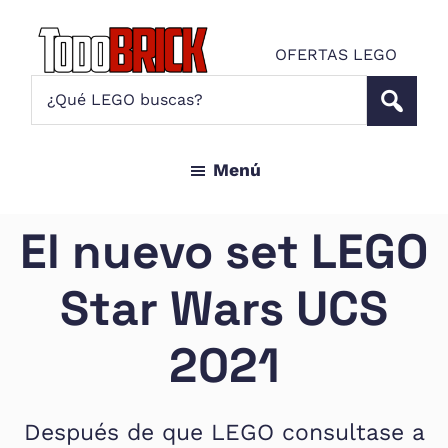
Saltar
Saltar
al
al
OFERTAS LEGO
contenido
pie
Todo
¿Qué
Noticias
principal
de
Brick
LEGO
LEGO
página
buscas?
y
Menú
ofertas
LEGO
Star
El nuevo set LEGO
Wars
para
Star Wars UCS
amantes
AFOL
2021
Después de que LEGO consultase a