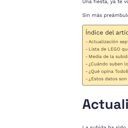
Una fiesta, ya te 
Sin más preámbulo
Índice del artí
Actualización se
Lista de LEGO qu
Media de la subi
¿Cuándo suben lo
¿Qué opina TodoBr
¿Estos datos son 
Actual
La subida ha sido