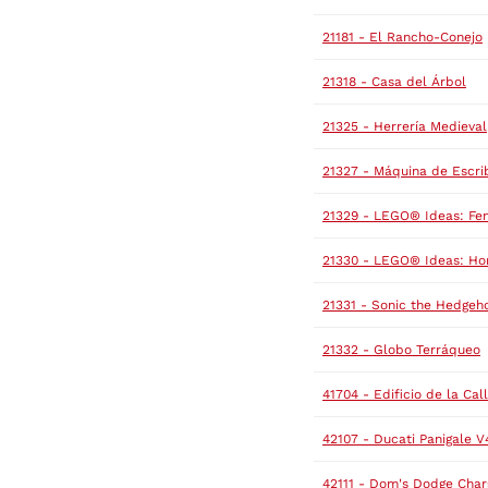
21181 - El Rancho-Conejo
21318 - Casa del Árbol
21325 - Herrería Medieval
21327 - Máquina de Escrib
21329 - LEGO® Ideas: Fe
21330 - LEGO® Ideas: H
21331 - Sonic the Hedgeh
21332 - Globo Terráqueo
41704 - Edificio de la Cal
42107 - Ducati Panigale V
42111 - Dom's Dodge Char