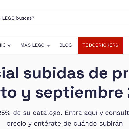
s?
IC
MÁS LEGO
BLOG
TODOBRICKERS
cial subidas de p
to y septiembre
25% de su catálogo. Entra aquí y consul
precio y entérate de cuándo subirán