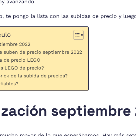
voy avanzando.
, te pongo la lista con las subidas de precio y lue
culo
ptiembre 2022
e suben de precio septiembre 2022
da de precio LEGO
s LEGO de precio?
ick de la subida de precios?
fiables?
ización septiembre
 mucho mayor de lo que esperábamos. Hay más sets