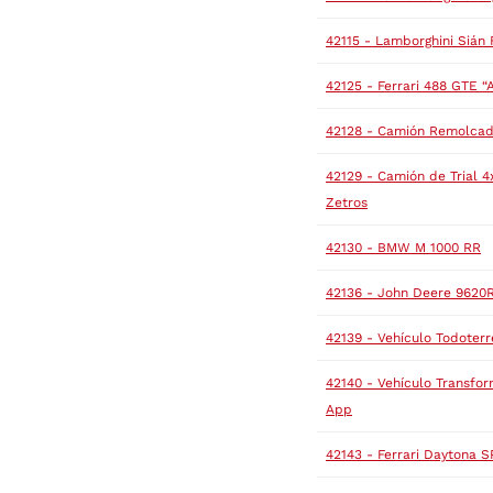
42115 - Lamborghini Sián
42125 - Ferrari 488 GTE “
42128 - Camión Remolcad
42129 - Camión de Trial 
Zetros
42130 - BMW M 1000 RR
42136 - John Deere 9620
42139 - Vehículo Todoter
42140 - Vehículo Transfo
App
42143 - Ferrari Daytona S