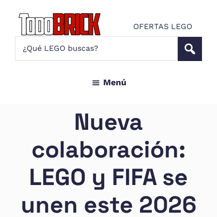
Saltar
Saltar
al
al
OFERTAS LEGO
contenido
pie
Todo
¿Qué
Noticias
principal
de
Brick
LEGO
LEGO
página
buscas?
y
Menú
ofertas
LEGO
Star
Nueva
Wars
para
colaboración:
amantes
AFOL
LEGO y FIFA se
unen este 2026