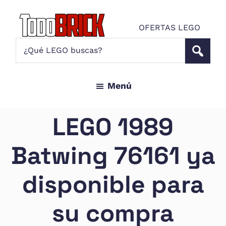
Saltar
Saltar
al
al
OFERTAS LEGO
contenido
pie
Todo
¿Qué
Noticias
principal
de
Brick
LEGO
LEGO
página
buscas?
y
Menú
ofertas
LEGO
Star
LEGO 1989
Wars
para
Batwing 76161 ya
amantes
AFOL
disponible para
su compra