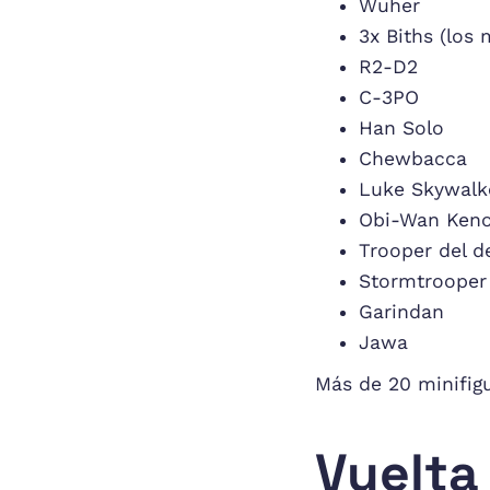
Wuher
3x Biths (los 
R2-D2
C-3PO
Han Solo
Chewbacca
Luke Skywalk
Obi-Wan Keno
Trooper del d
Stormtrooper
Garindan
Jawa
Más de 20 minifigu
Vuelta