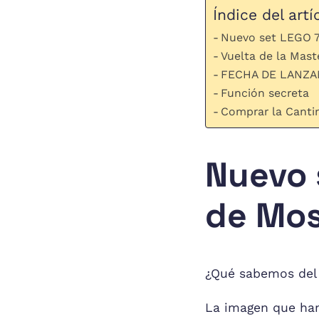
Índice del artí
Nuevo set LEGO 7
Vuelta de la Maste
FECHA DE LANZ
Función secreta
Comprar la Canti
Nuevo 
de Mos
¿Qué sabemos del
La imagen que ha