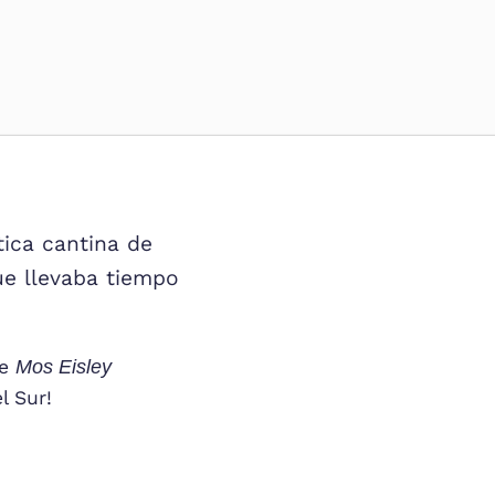
tica cantina de
ue llevaba tiempo
re
Mos Eisley
l Sur!