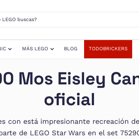
s?
IC
MÁS LEGO
BLOG
TODOBRICKERS
0 Mos Eisley Can
oficial
ies con está impresionante recreación de
parte de LEGO Star Wars en el set 7529