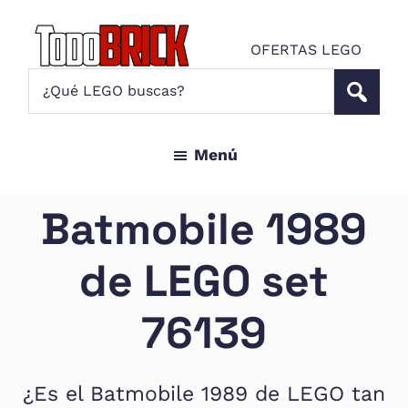
Saltar
Saltar
al
al
OFERTAS LEGO
contenido
pie
Todo
¿Qué
Noticias
principal
de
Brick
LEGO
LEGO
página
buscas?
y
Menú
ofertas
LEGO
Star
Batmobile 1989
Wars
para
de LEGO set
amantes
AFOL
76139
¿Es el Batmobile 1989 de LEGO tan