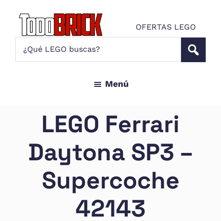
Saltar
Saltar
al
al
OFERTAS LEGO
contenido
pie
Todo
¿Qué
Noticias
principal
de
Brick
LEGO
LEGO
página
buscas?
y
Menú
ofertas
LEGO
Star
LEGO Ferrari
Wars
para
Daytona SP3 –
amantes
AFOL
Supercoche
42143