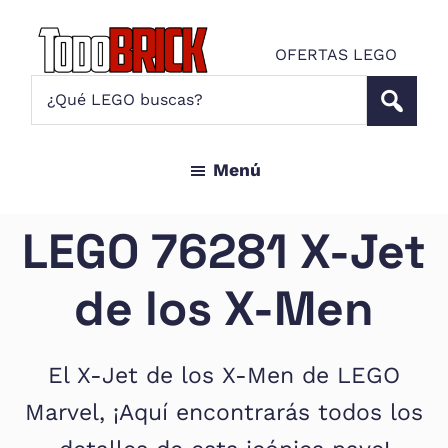
Saltar
Saltar
al
al
OFERTAS LEGO
contenido
pie
Todo
¿Qué
Noticias
principal
de
Brick
LEGO
LEGO
página
buscas?
y
Menú
ofertas
LEGO
Star
LEGO 76281 X-Jet
Wars
para
de los X-Men
amantes
AFOL
El X-Jet de los X-Men de LEGO
Marvel, ¡Aquí encontrarás todos los