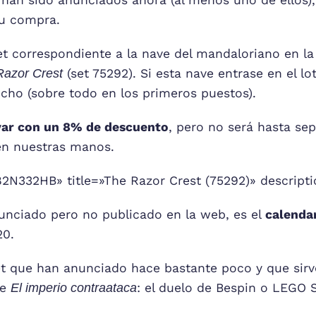
 han sido anunciados ahora (al menos uno de ellos),
su compra.
set correspondiente a la nave del mandaloriano en la
Razor Crest
(set 75292). Si esta nave entrase en el l
cho (sobre todo en los primeros puestos).
var con un 8% de descuento
, pero no será hasta se
en nuestras manos.
N332HB» title=»The Razor Crest (75292)» descripti
nunciado pero no publicado en la web, es el
calenda
20.
set que han anunciado hace bastante poco y que sir
de
El imperio contraataca
: el duelo de Bespin o LEGO 