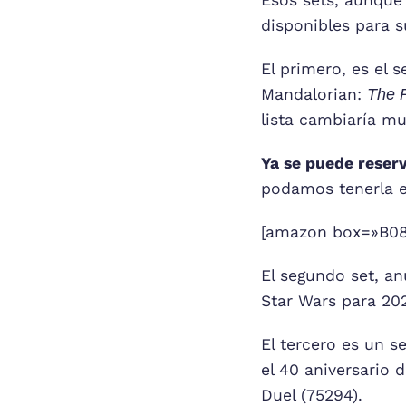
Esos sets, aunque
disponibles para 
El primero, es el 
Mandalorian:
The 
lista cambiaría mu
Ya se puede reser
podamos tenerla 
[amazon box=»B082
El segundo set, a
Star Wars para 20
El tercero es un 
el 40 aniversario 
Duel (75294).