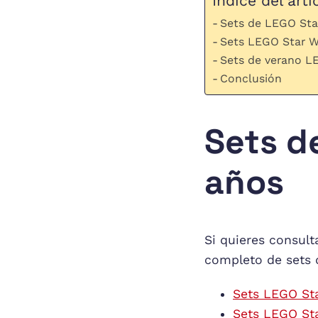
Índice del artí
Sets de LEGO Sta
Sets LEGO Star W
Sets de verano L
Conclusión
Sets d
años
Si quieres consulta
completo de sets d
Sets LEGO St
Sets LEGO St