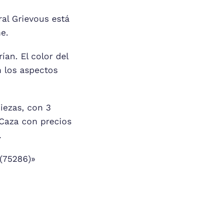
ral Grievous está
e.
ían. El color del
n los aspectos
iezas, con 3
Caza con precios
.
(75286)»