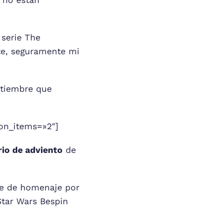
 no están
 serie The
ote, seguramente mi
ptiembre que
on_items=»2″]
rio de adviento
de
ve de homenaje por
Star Wars Bespin