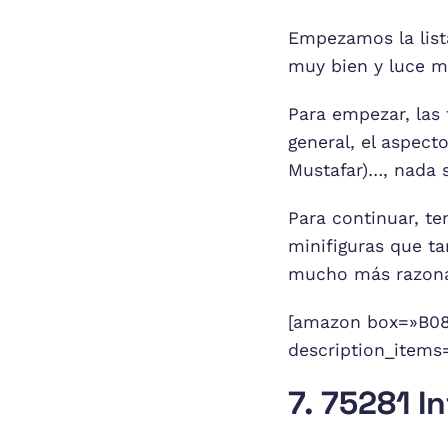
Empezamos la lista
muy bien y luce m
Para empezar, las 
general, el aspec
Mustafar)…, nada 
Para continuar, te
minifiguras que t
mucho más razonabl
[amazon box=»B081
description_items
7. 75281 I