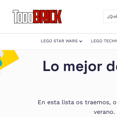
Saltar
Saltar
Saltar
a
al
al
¿Qué
la
contenido
pie
Todo
Noticias
LEGO
Brick
navegación
principal
de
LEGO
busca
principal
página
y
LEGO STAR WARS
LEGO TECHN
ofertas
LEGO
Star
Lo mejor d
Wars
para
amantes
AFOL
En esta lista os traemos, 
verano.