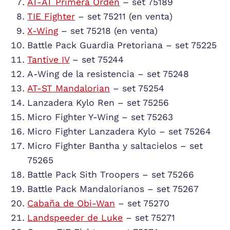
AT-AT Primera Orden
– set 75189
TIE Fighter
– set 75211 (en venta)
X-Wing
– set 75218 (en venta)
Battle Pack Guardia Pretoriana – set 75225
Tantive IV
– set 75244
A-Wing de la resistencia – set 75248
AT-ST Mandalorian
– set 75254
Lanzadera Kylo Ren – set 75256
Micro Fighter Y-Wing – set 75263
Micro Fighter Lanzadera Kylo – set 75264
Micro Fighter Bantha y saltacielos – set
75265
Battle Pack Sith Troopers – set 75266
Battle Pack Mandalorianos – set 75267
Cabaña de Obi-Wan
– set 75270
Landspeeder de Luke
– set 75271