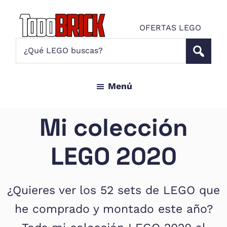
Saltar
Saltar
al
al
OFERTAS LEGO
contenido
pie
Todo
¿Qué
Noticias
principal
de
Brick
LEGO
LEGO
página
buscas?
y
Menú
ofertas
LEGO
Star
Mi colección
Wars
para
LEGO 2020
amantes
AFOL
¿Quieres ver los 52 sets de LEGO que
he comprado y montado este año?