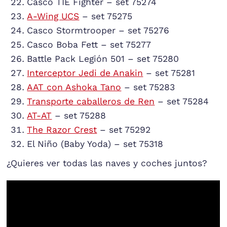
Casco TIE Fighter – set 75274
A-Wing UCS
– set 75275
Casco Stormtrooper – set 75276
Casco Boba Fett – set 75277
Battle Pack Legión 501 – set 75280
Interceptor Jedi de Anakin
– set 75281
AAT con Ashoka Tano
– set 75283
Transporte caballeros de Ren
– set 75284
AT-AT
– set 75288
The Razor Crest
– set 75292
El Niño (Baby Yoda) – set 75318
¿Quieres ver todas las naves y coches juntos?